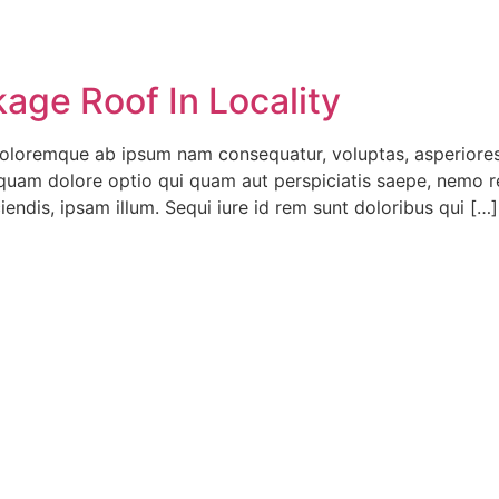
kage Roof In Locality
doloremque ab ipsum nam consequatur, voluptas, asperiores
m dolore optio qui quam aut perspiciatis saepe, nemo rem 
endis, ipsam illum. Sequi iure id rem sunt doloribus qui […]